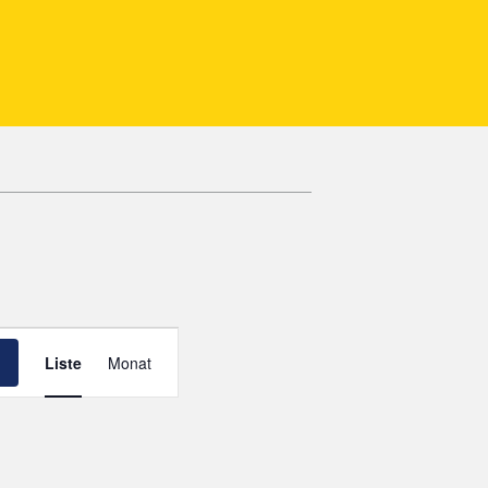
V
Liste
Monat
E
R
A
N
S