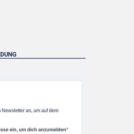
V
I
G
A
T
I
O
LDUNG
N
 Newsletter an, um auf dem
esse ein, um dich anzumelden