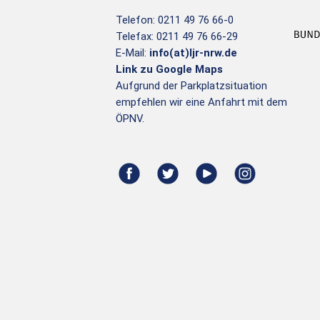
t
,
Telefon: 0211 49 76 66-0
u
Telefax: 0211 49 76 66-29
N
n
E-Mail:
info(at)ljr-nrw.de
g
A
Link zu Google Maps
e
Aufgrund der Parkplatzsituation
V
n
empfehlen wir eine Anfahrt mit dem
I
S
ÖPNV.
c
G
h
A
l
ü
T
s
I
s
e
O
l
N
w
o
r
t