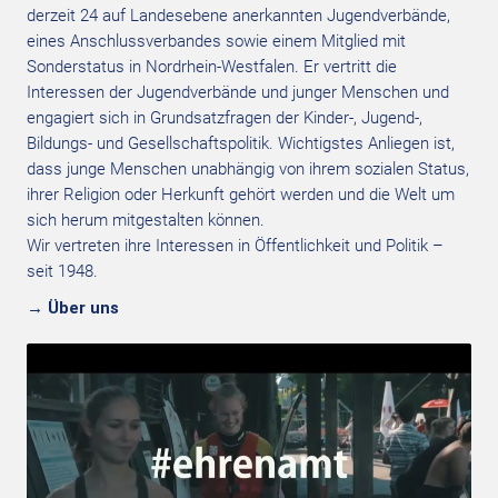
derzeit 24 auf Landesebene anerkannten Jugendverbände,
eines Anschlussverbandes sowie einem Mitglied mit
Sonderstatus in Nordrhein-Westfalen. Er vertritt die
Interessen der Jugendverbände und junger Menschen und
engagiert sich in Grundsatzfragen der Kinder-, Jugend-,
Bildungs- und Gesellschaftspolitik. Wichtigstes Anliegen ist,
dass junge Menschen unabhängig von ihrem sozialen Status,
ihrer Religion oder Herkunft gehört werden und die Welt um
sich herum mitgestalten können.
Wir vertreten ihre Interessen in Öffentlichkeit und Politik –
seit 1948.
→ Über uns