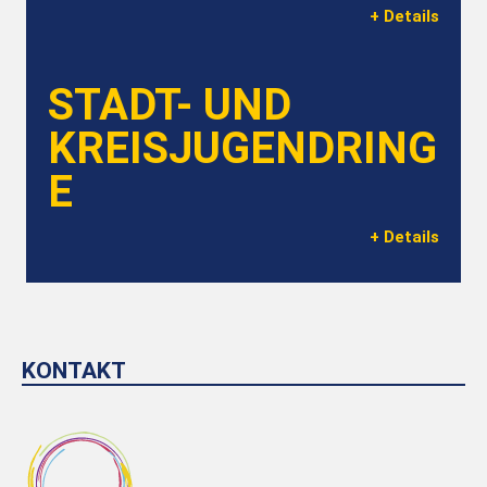
+ Details
STADT- UND
KREISJUGENDRING
E
+ Details
KONTAKT