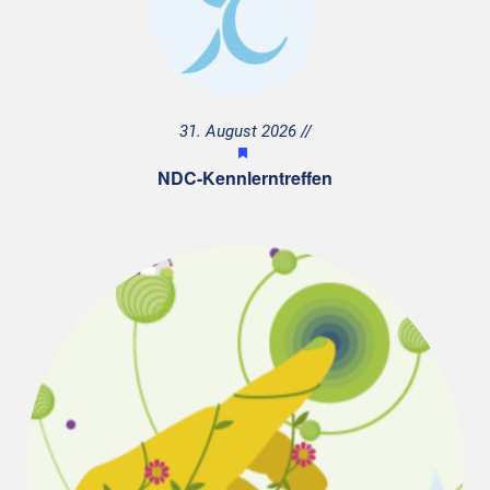
31. August 2026
H
e
NDC-Kennlerntreffen
r
v
o
r
g
e
h
o
b
e
n