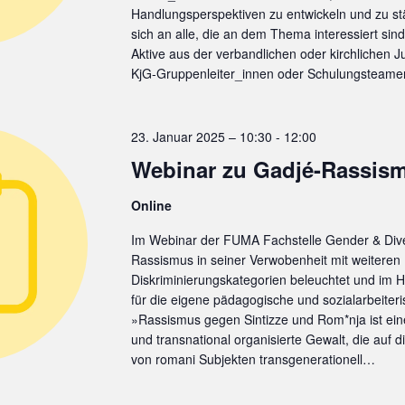
Handlungsperspektiven zu entwickeln und zu stä
sich an alle, die an dem Thema interessiert si
Aktive aus der verbandlichen oder kirchlichen J
KjG-Gruppenleiter_innen oder Schulungsteam
23. Januar 2025 – 10:30
-
12:00
Webinar zu Gadjé-Rassis
Online
Im Webinar der FUMA Fachstelle Gender & Dive
Rassismus in seiner Verwobenheit mit weiteren
Diskriminierungskategorien beleuchtet und im H
für die eigene pädagogische und sozialarbeiteris
»Rassismus gegen Sintizze und Rom*nja ist ein
und transnational organisierte Gewalt, die auf 
von romani Subjekten transgenerationell…