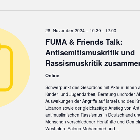
a
u
m
26. November 2024 – 10:30
-
12:00
w
FUMA & Friends Talk:
ä
h
Antisemitismuskritik und
Rassismuskritik zusamm
e
n
Online
Schwerpunkt des Gesprächs mit Akteur_innen a
Kinder- und Jugendarbeit, Beratung und/oder Ak
Auswirkungen der Angriffe auf Israel und des 
Libanon sowie der gleichzeitige Anstieg von An
antimuslimischen Rassismus in Deutschland und
Menschen verschiedener Herkünfte und Gemein
Westfalen. Saloua Mohammed und…