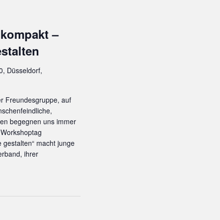
V
I
 kompakt –
G
A
stalten
T
I
0, Düsseldorf,
O
N
der Freundesgruppe, auf
nschenfeindliche,
ngen begegnen uns immer
r Workshoptag
gestalten“ macht junge
rband, ihrer