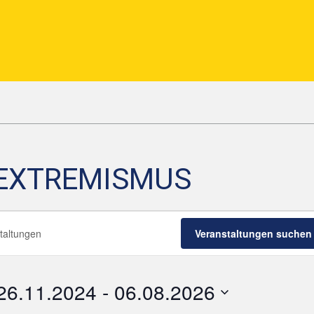
EXTREMISMUS
LTUNGEN
Veranstaltungen suchen
26.11.2024
 - 
06.08.2026
D