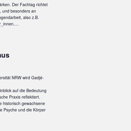
rken. Der Fachtag richtet
nd, und besonders an
ugendarbeit, also z.B.
er_innen.…
mus
rsität NRW wird Gadjé-
inblick auf die Bedeutung
che Praxis reflektiert.
e historisch gewachsene
die Psyche und die Körper