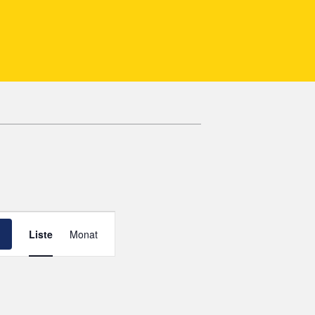
V
Liste
Monat
E
R
A
N
S