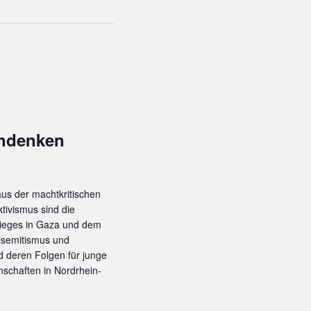
T
A
L
T
U
N
G
A
endenken
N
S
I
C
us der machtkritischen
H
tivismus sind die
T
Krieges in Gaza und dem
E
tisemitismus und
N
 deren Folgen für junge
schaften in Nordrhein-
-
N
A