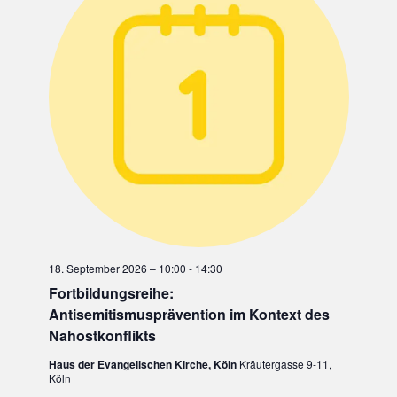
A
e
n
V
I
G
A
T
I
O
N
18. September 2026 – 10:00
-
14:30
Fortbildungsreihe:
Antisemitismusprävention im Kontext des
Nahostkonflikts
Haus der Evangelischen Kirche, Köln
Kräutergasse 9-11,
Köln