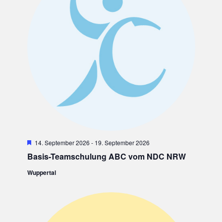
U
A
N
T
I
D
O
A
N
N
S
I
C
H
H
14. September 2026
-
19. September 2026
T
e
Basis-Teamschulung ABC vom NDC NRW
r
E
v
Wuppertal
o
N
r
g
,
e
h
N
o
b