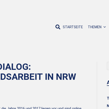
STARTSEITE
THEMEN
IALOG:
DSARBEIT IN NRW
T
 die Jahre 2016 und 2017 liegen vor und sind online