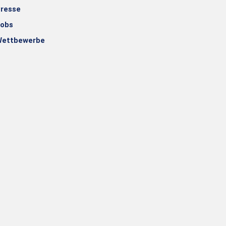
resse
obs
ettbewerbe