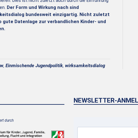
eren. Dies ist nicht zuletzt auch durch die Einführung
en.
Der Form und Wirkung nach sind
itsdialog bundesweit einzigartig. Nicht zuletzt
o gute Datenlage zur verbandlichen Kinder- und
en.
rw
,
Einmischende Jugendpolitik
,
wirksamkeitsdialog
NEWSLETTER-ANME
rt durch