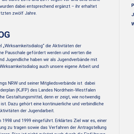
P
 wurden dabei entsprechend ergänzt – ihr erhaltet
etzten zwölf Jahre.
J
W
OG
l „Wirksamkeitsdialog“ die Aktivitäten der
ne Pauschale gefördert werden und werten die
 und Jugendliche haben wir als Jugendverbände mit
m Wirksamkeitsdialog auch unsere eigene Arbeit und
ngs NRW und seiner Mitgliedsverbände ist dabei
rderplan (KJFP) des Landes Nordrhein-Westfalen
sche Gestaltungsmittel, denn er zeigt, wie notwendig
ist. Dazu gehört eine kontinuierliche und verbindliche
ktivitäten der Jugendarbeit.
1998 und 1999 eingeführt. Erklärtes Ziel war es, einer
ung zu tragen sowie das Verfahren der Antragstellung