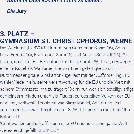
futuristischen Kasten flattern zu sehen..."
Die Jury
3. PLATZ –
GYMNASIUM ST. CHRISTOPHORUS, WERNE
Die Wahlurne „EU4YOU“ stammt von Constantin König(16), Anna-
Lena Freund(16), Francesca Soro(15) und Annika Schmidt(16). Sie
finden, dass die EU Bedeutung für die gesamte Welt hat, deswegen
eine Erdkugel als Wahlurne. Die von ihnen gefertigte 55 cm im
Durchmesser große Gipskartonkugel lädt mit der Aufforderung „ EU
wählen“ jede_n ein, seine Verantwortung für die EU und die Welt mit
seinem Stimmzettel mit zu tragen: "Denn nur, wer sich beteiligt, trägt
gemeinsam mit den unten als Figuren dargestellten Völkern der EU
dazu bei, weltweite Probleme wie Klimawandel, Abrüstung und
zunehmende soziale Probleme der 3. Welt-Länder zu meistern." Ihre
Botschaft:
"Geht wählen und schafft euch eine EU und auch eine ganze Welt
wie es euch gefällt: „EU4YOU“".