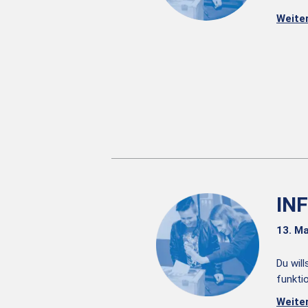
Weite
IN
13. Ma
Du wil
funkti
Weite