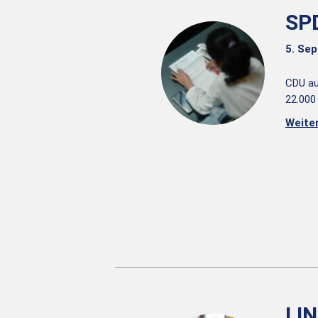
SP
5. Se
CDU au
22.000
Weite
LI