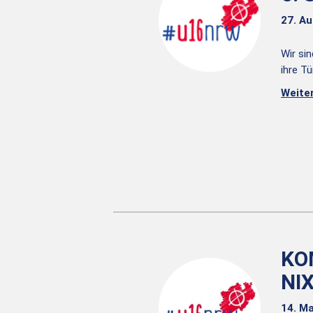
27. A
Wir si
ihre T
Weite
KO
NIX
14. Ma