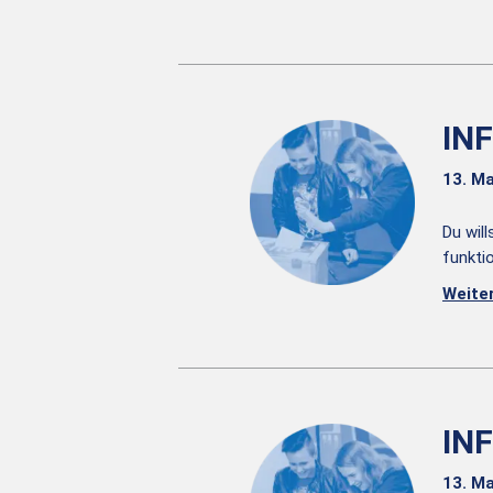
IN
13. Ma
Du wil
funkti
Weite
IN
13. Ma