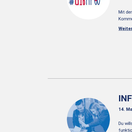
Mit de
Kommun
Weite
IN
14. Ma
Du wil
funkti