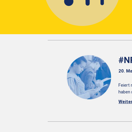
#N
20. Ma
Feiert
haben 
Weite