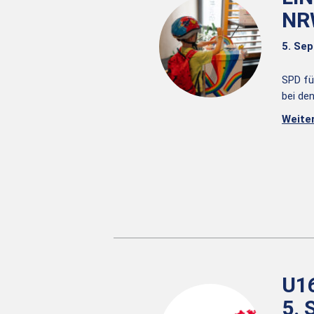
NR
5. Se
SPD fü
bei de
Weite
U1
5.