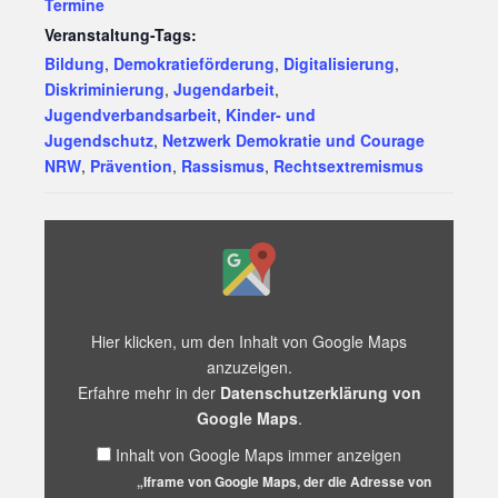
Termine
Veranstaltung-Tags:
Bildung
,
Demokratieförderung
,
Digitalisierung
,
Diskriminierung
,
Jugendarbeit
,
Jugendverbandsarbeit
,
Kinder- und
Jugendschutz
,
Netzwerk Demokratie und Courage
NRW
,
Prävention
,
Rassismus
,
Rechtsextremismus
„Iframe
von
Google
Maps,
der
die
Hier klicken, um den Inhalt von Google Maps
Adresse
anzuzeigen.
von
Erfahre mehr in der
Datenschutzerklärung von
Pulsschlag
–
Google Maps
.
Bürgerhaus
Inhalt von Google Maps immer anzeigen
Dorstfeld
anzeigt“
„Iframe von Google Maps, der die Adresse von