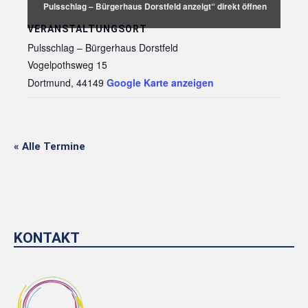
von
Pulsschlag – Bürgerhaus Dorstfeld anzeigt“ direkt öffnen
Google
Maps
VERANSTALTUNGSORT
anzeigen
Pulsschlag – Bürgerhaus Dorstfeld
Vogelpothsweg 15
Dortmund
,
44149
Google Karte anzeigen
« Alle Termine
KONTAKT