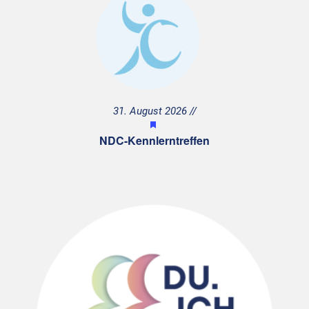
31. August 2026
H
e
NDC-Kennlerntreffen
r
v
o
r
g
e
h
o
b
e
n