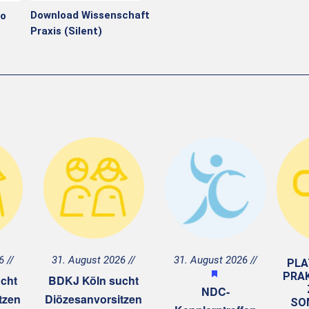
Download
Wissenschaft
io
Praxis
(
Silent)
6
31. August 2026
31. August 2026
PLA
H
PRA
cht
BDKJ Köln sucht
e
NDC-
r
tzen
Diözesanvorsitzen
SO
v