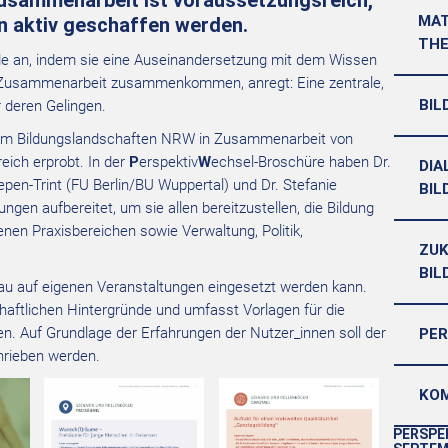
Zusammenarbeit ist voraussetzungsreich,
MAT
 aktiv geschaffen werden.
THE
e an, indem sie eine Auseinandersetzung mit dem Wissen
er Zusammenarbeit zusammenkommen, anregt: Eine zentrale,
BIL
 deren Gelingen.
um Bildungslandschaften NRW in Zusammenarbeit von
eich erprobt. In der
P
erspektiv
W
echsel-Broschüre haben Dr.
DI
epen-Trint (FU Berlin/BU Wuppertal) und Dr. Stefanie
BI
gen aufbereitet, um sie allen bereitzustellen, die Bildung
en Praxisbereichen sowie Verwaltung, Politik,
ZU
BI
au auf eigenen Veranstaltungen eingesetzt werden kann.
haftlichen Hintergründe und umfasst Vorlagen für die
n. Auf Grundlage der Erfahrungen der Nutzer_innen soll der
PE
chrieben werden.
KO
PERSPE