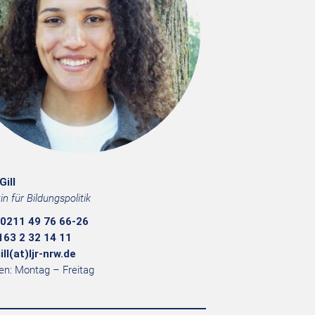
Gill
in für Bildungspolitik
0211 49 76 66-26
163 2 32 14 11
ill(at)ljr-nrw.de
en: Montag – Freitag