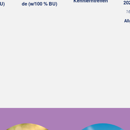
Kennlerntreffen
20
U)
de (w/100 % BU)
o
r
16
g
e
Al
h
o
b
e
n