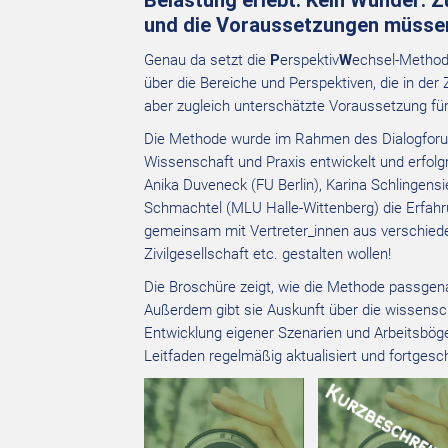
Belastung erlebt. Kein Wunder: 
und die Voraussetzungen müssen
Genau da setzt die
P
erspektiv
W
echsel-Method
über die Bereiche und Perspektiven, die in d
aber zugleich unterschätzte Voraussetzung für
Die Methode wurde im Rahmen des Dialogfor
Wissenschaft und Praxis entwickelt und erfolgr
Anika Duveneck (FU Berlin), Karina Schlingensi
Schmachtel (MLU Halle-Wittenberg) die Erfahrun
gemeinsam mit Vertreter_innen aus verschieden
Zivilgesellschaft etc. gestalten wollen!
Die Broschüre zeigt, wie die Methode passgen
Außerdem gibt sie Auskunft über die wissensc
Entwicklung eigener Szenarien und Arbeitsböge
Leitfaden regelmäßig aktualisiert und fortges