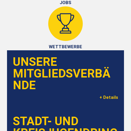
JOBS
WETTBEWERBE
UNSERE
MITGLIEDSVERBÄ
NDE
+ Details
STADT- UND