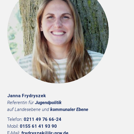
Janna Frydryszek
Referentin für
Jugendpolitik
auf Landesebene und
kommunaler Ebene
Telefon:
0211 49 76 66-24
Mobil:
0155 61 41 93 90
E-Mail:
frydryszek@ljr-nrw.de