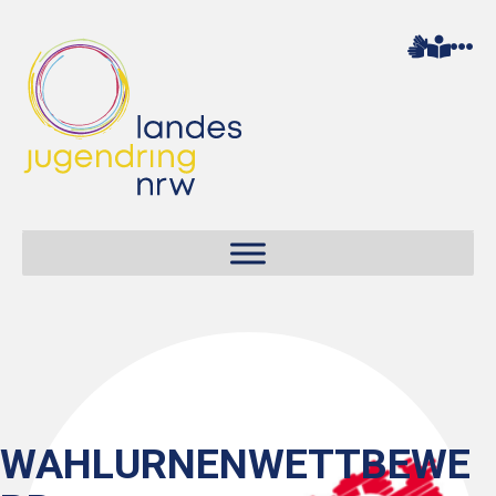
WAHLURNENWETTBEWE