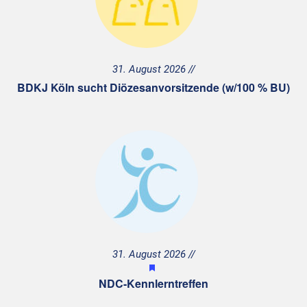
31. August 2026
BDKJ Köln sucht Diözesanvorsitzende (w/100 % BU)
31. August 2026
H
e
NDC-Kennlerntreffen
r
v