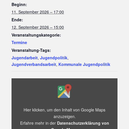
Beginn:
11. September 2026 – 17:00
Ende:
12. September 2026 – 15:00
Veranstaltungskategorie:
Termine
Veranstaltung-Tags:
Jugendarbeit
,
Jugendpolitik
,
Jugendverbandsarbeit
,
Kommunale Jugendpolitik
„Iframe
von
Google
Maps,
der
die
Hier klicken, um den Inhalt von Google Maps
Adresse
anzuzeigen.
von
Erfahre mehr in der
Datenschutzerklärung von
Sportschule