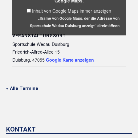
Wedau
Google Maps
.
Duisburg
Inhalt von Google Maps immer anzeigen
anzeigt“
von
„Iframe von Google Maps, der die Adresse von
Google
Sportschule Wedau Duisburg anzeigt“ direkt öffnen
Maps
anzeigen
VERANSTALTUNGSORT
Sportschule Wedau Duisburg
Friedrich-Alfred-Allee 15
Duisburg
,
47055
Google Karte anzeigen
« Alle Termine
KONTAKT