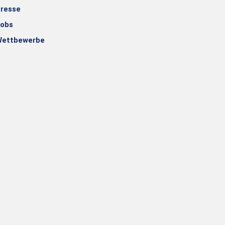
resse
obs
ettbewerbe