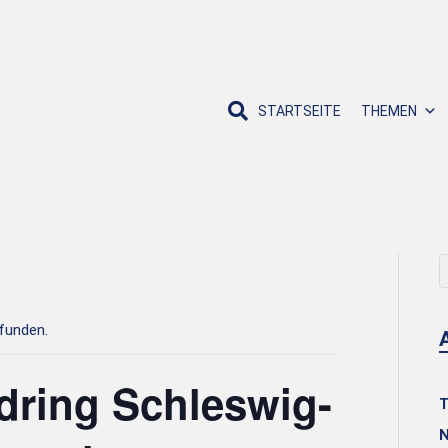
STARTSEITE
THEMEN
efunden.
ring Schleswig-
T