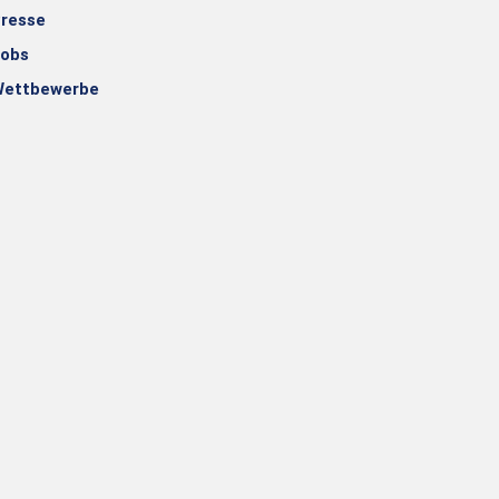
resse
obs
ettbewerbe