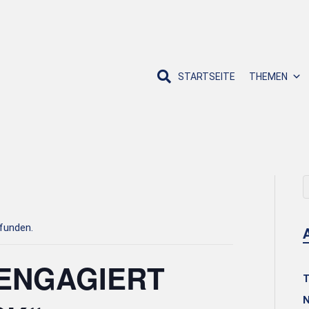
STARTSEITE
THEMEN
efunden.
„ENGAGIERT
T