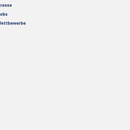
resse
obs
ettbewerbe