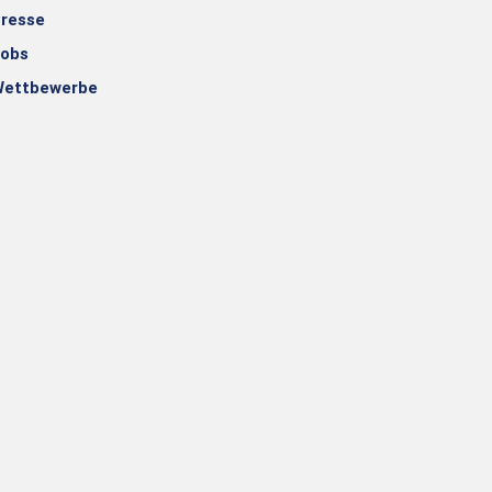
resse
obs
ettbewerbe