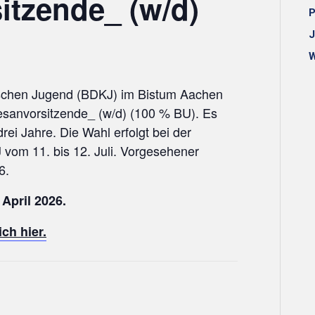
itzende_ (w/d)
P
J
W
schen Jugend (BDKJ) im Bistum Aachen
esanvorsitzende_ (w/d) (100 % BU). Es
rei Jahre. Die Wahl erfolgt bei der
om 11. bis 12. Juli. Vorgesehener
6.
April 2026.
ch hier.