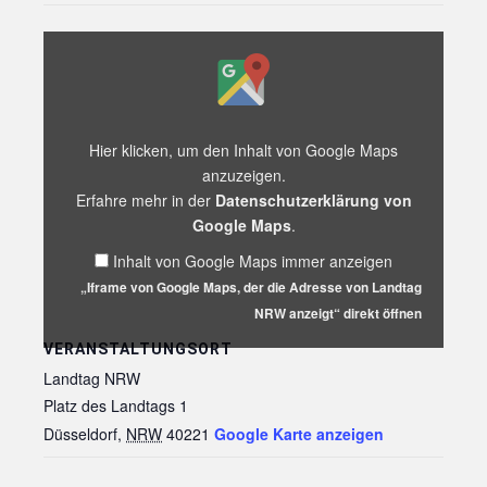
„Iframe
von
Google
Maps,
der
die
Hier klicken, um den Inhalt von Google Maps
Adresse
anzuzeigen.
von
Erfahre mehr in der
Datenschutzerklärung von
Landtag
NRW
Google Maps
.
anzeigt“
Inhalt von Google Maps immer anzeigen
von
Google
„Iframe von Google Maps, der die Adresse von Landtag
Maps
NRW anzeigt“ direkt öffnen
anzeigen
VERANSTALTUNGSORT
Landtag NRW
Platz des Landtags 1
Düsseldorf
,
NRW
40221
Google Karte anzeigen