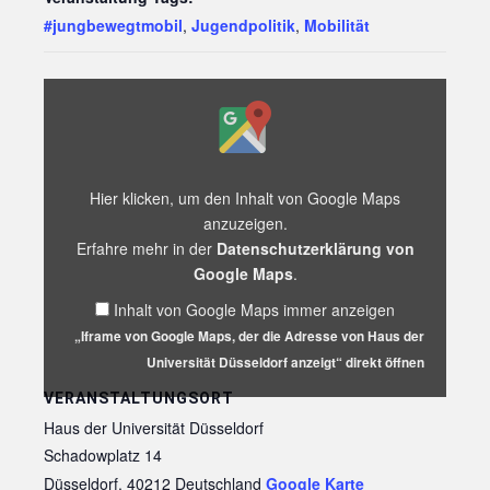
#jungbewegtmobil
,
Jugendpolitik
,
Mobilität
„Iframe
von
Google
Maps,
der
die
Hier klicken, um den Inhalt von Google Maps
Adresse
anzuzeigen.
von
Erfahre mehr in der
Datenschutzerklärung von
Haus
der
Google Maps
.
Universität
Inhalt von Google Maps immer anzeigen
Düsseldorf
anzeigt“
„Iframe von Google Maps, der die Adresse von Haus der
von
Universität Düsseldorf anzeigt“ direkt öffnen
Google
Maps
VERANSTALTUNGSORT
anzeigen
Haus der Universität Düsseldorf
Schadowplatz 14
Düsseldorf
,
40212
Deutschland
Google Karte