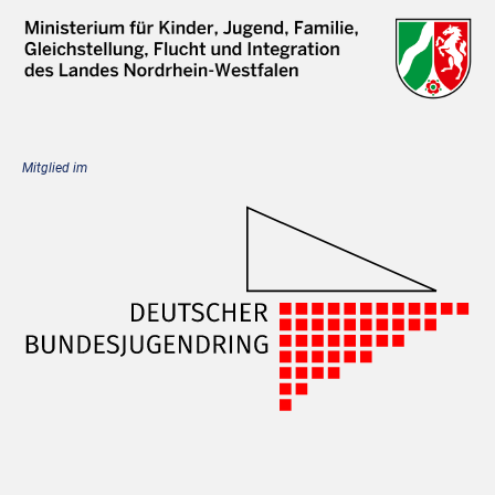
N
A
V
I
G
Mitglied im
A
T
I
O
N