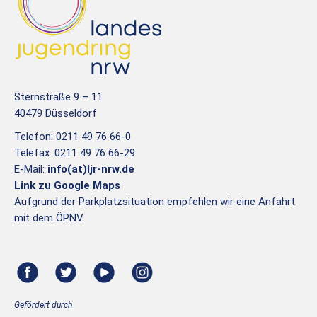
I
E
G
U
A
N
T
I
D
O
Sternstraße 9 – 11
A
N
40479 Düsseldorf
N
Telefon: 0211 49 76 66-0
S
Telefax: 0211 49 76 66-29
I
E-Mail:
info(at)ljr-nrw.de
Link zu Google Maps
C
Aufgrund der Parkplatzsituation empfehlen wir eine Anfahrt
H
mit dem ÖPNV.
T
E
N
Gefördert durch
,