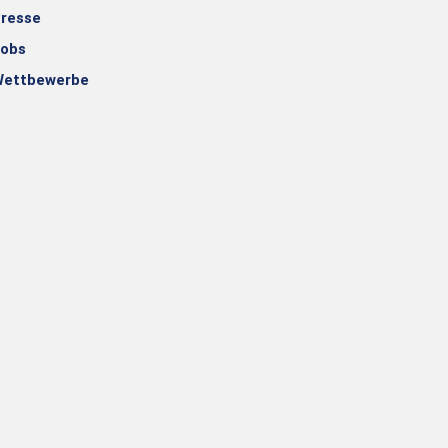
resse
obs
ettbewerbe