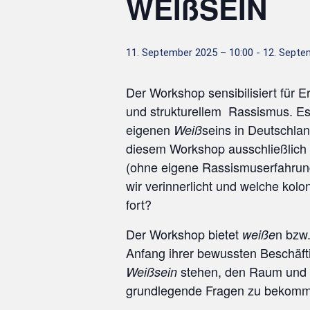
WEIßSEIN
11. September 2025 – 10:00
-
12. Septe
Der Workshop sensibilisiert für 
und strukturellem Rassismus. Es
eigenen
seins in Deutschla
Weiß
diesem Workshop ausschließlich
(ohne eigene Rassismuserfahrun
wir verinnerlicht und welche kolo
fort?
Der Workshop bietet
n bzw
weiße
Anfang ihrer bewussten Beschäf
stehen, den Raum und d
Weißsein
grundlegende Fragen zu bekom