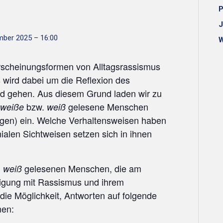
P
J
mber 2025 – 16:00
W
Erscheinungsformen von Alltagsrassismus
 wird dabei um die Reflexion des
nd gehen. Aus diesem Grund laden wir zu
bzw.
gelesene Menschen
weiße
weiß
gen) ein. Welche Verhaltensweisen haben
nialen Sichtweisen setzen sich in ihnen
.
gelesenen Menschen, die am
weiß
tigung mit Rassismus und ihrem
ie Möglichkeit, Antworten auf folgende
men: