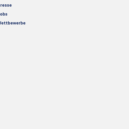
resse
obs
ettbewerbe