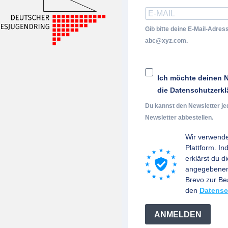
Gib bitte deine E-Mail-Adress
abc@xyz.com.
Ich möchte deinen N
die Datenschutzerkl
Du kannst den Newsletter je
Newsletter abbestellen.
Wir verwende
Plattform. I
erklärst du d
angegebenen 
Brevo zur B
den
Datensc
ANMELDEN