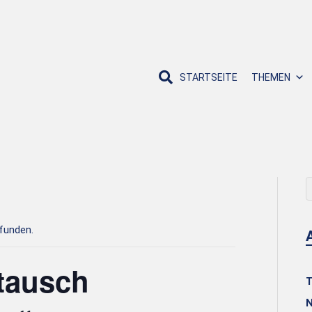
STARTSEITE
THEMEN
efunden.
stausch
T