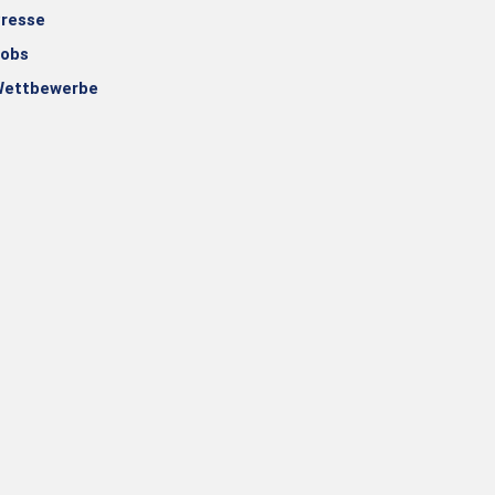
resse
obs
ettbewerbe