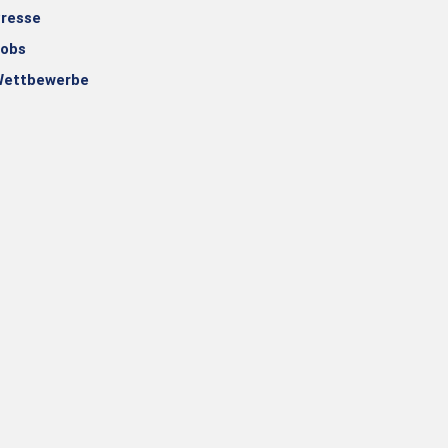
resse
obs
ettbewerbe