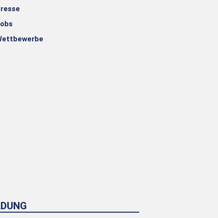
resse
obs
ettbewerbe
LDUNG