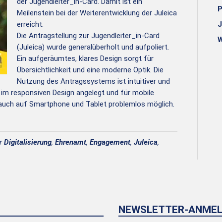
der Jugendleiter_in-Card. Damit ist ein
P
Meilenstein bei der Weiterentwicklung der Juleica
erreicht.
J
Die Antragstellung zur Jugendleiter_in-Card
W
(Juleica) wurde generalüberholt und aufpoliert.
Ein aufgeräumtes, klares Design sorgt für
Übersichtlichkeit und eine moderne Optik. Die
Nutzung des Antragssystems ist intuitiver und
 im responsiven Design angelegt und für mobile
o auch auf Smartphone und Tablet problemlos möglich.
er
Digitalisierung
,
Ehrenamt
,
Engagement
,
Juleica
,
NEWSLETTER-ANME