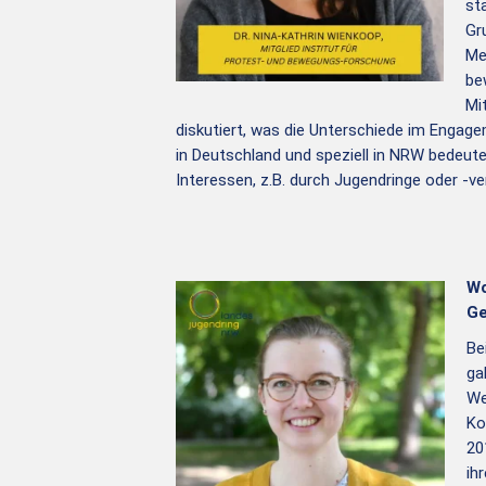
st
Gr
Me
be
Mi
diskutiert, was die Unterschiede im Engage
in Deutschland und speziell in NRW bedeute
Interessen, z.B. durch Jugendringe oder -v
Wo
Ge
Be
ga
We
Ko
20
ih