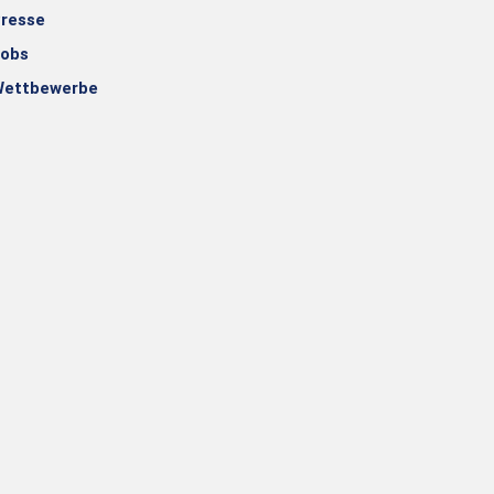
resse
obs
ettbewerbe