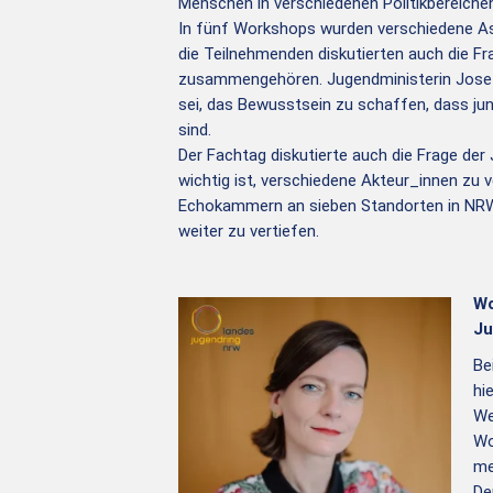
Menschen in verschiedenen Politikbereichen
In fünf Workshops wurden verschiedene Asp
die Teilnehmenden diskutierten auch die 
zusammengehören. Jugendministerin Josefi
sei, das Bewusstsein zu schaffen, dass ju
sind.
Der Fachtag diskutierte auch die Frage der 
wichtig ist, verschiedene Akteur_innen zu
Echokammern an sieben Standorten in NRW
weiter zu vertiefen.
Wo
Ju
Be
hi
We
Wo
me
De