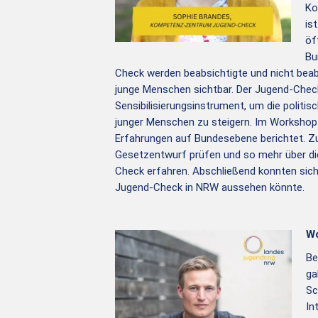
Ko
is
öf
Bu
Check werden beabsichtigte und nicht bea
junge Menschen sichtbar. Der Jugend-Check
Sensibilisierungsinstrument, um die polit
junger Menschen zu steigern. Im Workshop 
Erfahrungen auf Bundesebene berichtet. Z
Gesetzentwurf prüfen und so mehr über d
Check erfahren. Abschließend konnten sich
Jugend-Check in NRW aussehen könnte.
Wo
Be
ga
Sc
In