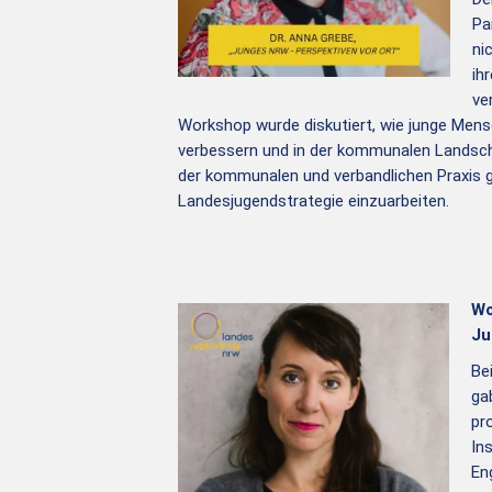
Pa
ni
ih
ve
Workshop wurde diskutiert, wie junge Mensc
verbessern und in der kommunalen Landsc
der kommunalen und verbandlichen Praxis g
Landesjugendstrategie einzuarbeiten.
Wo
Ju
Be
ga
pr
In
En