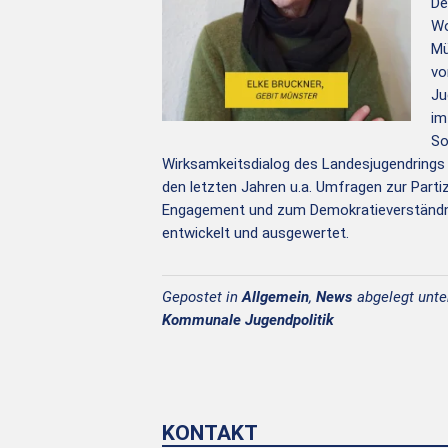
De
Wo
Mü
vo
Ju
im
So
Wirksamkeitsdialog des Landesjugendrings
den letzten Jahren u.a. Umfragen zur Part
Engagement und zum Demokratieverständnis
entwickelt und ausgewertet.
Gepostet in
Allgemein
,
News
abgelegt unt
Kommunale Jugendpolitik
KONTAKT