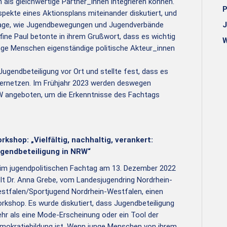
 als gleichwertige Partner_innen integrieren können.
P
ekte eines Aktionsplans miteinander diskutiert, und
Frage, wie Jugendbewegungen und Jugendverbände
J
ne Paul betonte in ihrem Grußwort, dass es wichtig
W
nge Menschen eigenständige politische Akteur_innen
Jugendbeteiligung vor Ort und stellte fest, dass es
 vernetzen. Im Frühjahr 2023 werden deswegen
 angeboten, um die Erkenntnisse des Fachtags
rkshop: „Vielfältig, nachhaltig, verankert:
gendbeteiligung in NRW“
im jugendpolitischen Fachtag am 13. Dezember 2022
elt Dr. Anna Grebe, vom Landesjugendring Nordrhein-
stfalen/Sportjugend Nordrhein-Westfalen, einen
rkshop. Es wurde diskutiert, dass Jugendbeteiligung
hr als eine Mode-Erscheinung oder ein Tool der
mokratiebildung ist. Wenn junge Menschen von ihrem