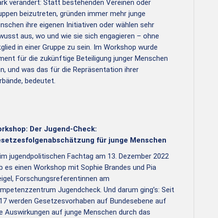
ark verändert: Statt bestehenden Vereinen oder
uppen beizutreten, gründen immer mehr junge
nschen ihre eigenen Initiativen oder wählen sehr
wusst aus, wo und wie sie sich engagieren – ohne
tglied in einer Gruppe zu sein. Im Workshop wurde
ment für die zukünftige Beteiligung junger Menschen
n, und was das für die Repräsentation ihrer
erbände, bedeutet.
rkshop: Der Jugend-Check:
setzesfolgenabschätzung für junge Menschen
im jugendpolitischen Fachtag am 13. Dezember 2022
b es einen Workshop mit Sophie Brandes und Pia
igel, Forschungsreferentinnen am
mpetenzzentrum Jugendcheck. Und darum ging’s: Seit
17 werden Gesetzesvorhaben auf Bundesebene auf
re Auswirkungen auf junge Menschen durch das