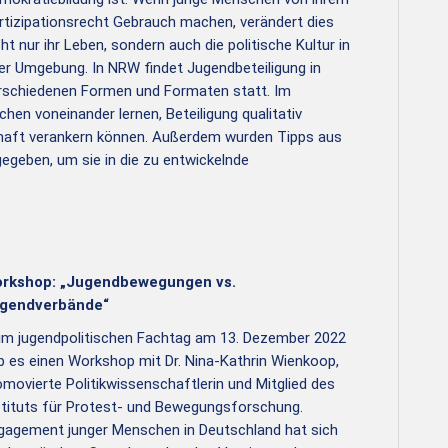
rtizipationsrecht Gebrauch machen, verändert dies
cht nur ihr Leben, sondern auch die politische Kultur in
rer Umgebung. In NRW findet Jugendbeteiligung in
rschiedenen Formen und Formaten statt. Im
hen voneinander lernen, Beteiligung qualitativ
haft verankern können. Außerdem wurden Tipps aus
egeben, um sie in die zu entwickelnde
rkshop: „Jugendbewegungen vs.
gendverbände“
im jugendpolitischen Fachtag am 13. Dezember 2022
b es einen Workshop mit Dr. Nina-Kathrin Wienkoop,
omovierte Politikwissenschaftlerin und Mitglied des
stituts für Protest- und Bewegungsforschung.
gagement junger Menschen in Deutschland hat sich