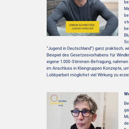
be
Me
be
st
be
Bl
Sc
“Jugend in Deutschland”) ganz praktisch, 
Beispiel des Gesetzesvorhabens für Windkr
eigene 1.000-Stimmen-Befragung, nahmen d
im Anschluss in Kleingruppen Konzepte, um 
Lobbyarbeit möglichst viel Wirkung zu erzie
Wo
Be
ga
Mü
de