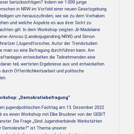
sser berücksichtigen? Indem wir 1.000 junge
nschen in NRW im Vorfeld einer neuen Gesetzgebung
teiligen um herauszufinden, wie sie zu dem Vorhaben
ehen und welche Aspekte es aus ihrer Sicht zu
achten gilt. In dem Workshop zeigten Jil-Madelaine
ume-Amosu (Landesjugendring NRW) und Simon
hnetzer (Jugendforscher, Autor der Trendstudien
wie man so eine Befragung durchführen kann. Am
aftanlagen entwickelten die Teilnehmenden eine
aran teil, werteten Ergebnisse aus und entwickelten
durch Öffentlichkeitsarbeit und politische
len.
rkshop: „Demokratiebefragung“
im jugendpolitischen Fachtag am 13. Dezember 2022
b es einen Workshop mit Elke Bruckner von der GEBIT
nster. Die Frage „Sind Jugendverbände Werkstätten
r Demokratie?” ist Thema unserer