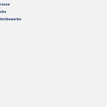
resse
obs
ettbewerbe