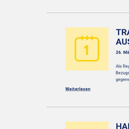
TR
AU
26. M
Als Re
Bezugs
gegenw
Weiterlesen
HA