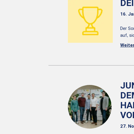
DE
16. J
Der So
auf, s
Weite
JU
DE
HA
VO
27. N