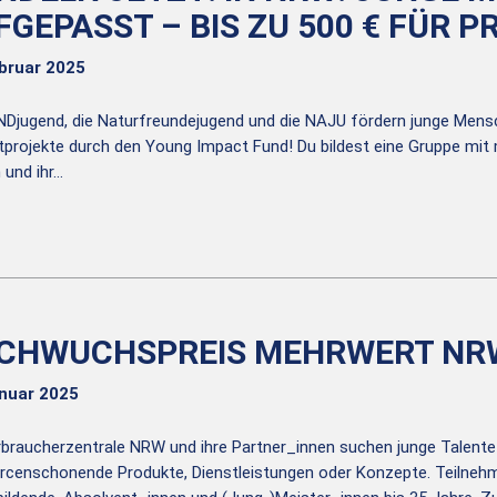
FGEPASST – BIS ZU 500 € FÜR P
ebruar 2025
NDjugend, die Naturfreundejugend und die NAJU fördern junge Mens
projekte durch den Young Impact Fund! Du bildest eine Gruppe mit 
 und ihr…
CHWUCHSPREIS MEHRWERT NRW
anuar 2025
rbraucherzentrale NRW und ihre Partner_innen suchen junge Talente 
rcenschonende Produkte, Dienstleistungen oder Konzepte. Teilneh