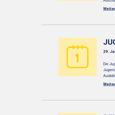
Auszub
Weite
JU
29. J
Die Ju
Jugend
Ausbil
Weite