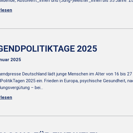
ildende, Absolvent_innen und (Jung-)Meister_innen bis 35 Jahre. 
rlesen
GENDPOLITIKTAGE 2025
anuar 2025
gendpresse Deutschland lädt junge Menschen im Alter von 16 bis 27
PolitikTagen 2025 ein. Frieden in Europa, psychische Gesundheit, nac
dungsvergütung – bei…
rlesen