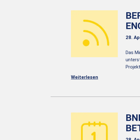
BE
EN
28. Ap
Das Mi
unterst
Projek
Weiterlesen
BN
BE
28. Ap