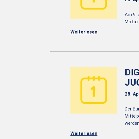
Am 9. 
Motto 
Weiterlesen
DI
JU
28. Ap
Der Bu
Mittel
werden
Weiterlesen