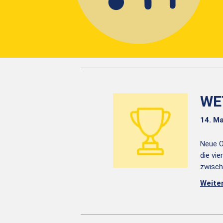
WE
14. Ma
Neue O
die vi
zwisch
Weite