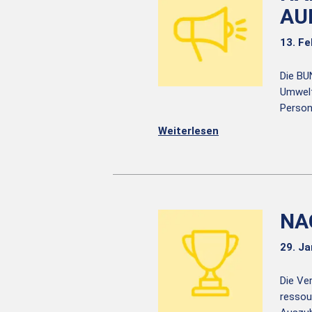
AU
13. F
Die BU
Umwelt
Person
Weiterlesen
NA
29. J
Die Ve
ressou