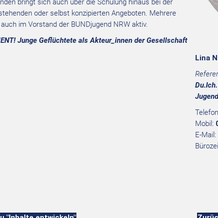
enden bringt sich auch über die Schulung hinaus bei der
stehenden oder selbst konzipierten Angeboten. Mehrere
le auch im Vorstand der BUNDjugend NRW aktiv.
! Junge Geflüchtete als Akteur_innen der Gesellschaft
Lina N
Referen
Du.Ich.
Jugend
Telefo
Mobil:
E-Mail:
Büroze
u "Inhalte entwickeln"
Zurüc