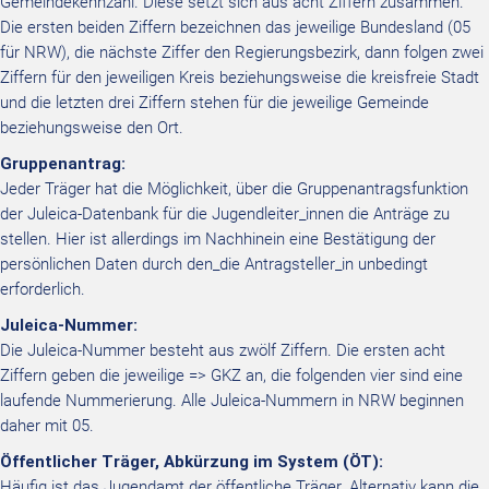
Gemeindekennzahl. Diese setzt sich aus acht Ziffern zusammen.
Die ersten beiden Ziffern bezeichnen das jeweilige Bundesland (05
für NRW), die nächste Ziffer den Regierungsbezirk, dann folgen zwei
Ziffern für den jeweiligen Kreis beziehungsweise die kreisfreie Stadt
und die letzten drei Ziffern stehen für die jeweilige Gemeinde
beziehungsweise den Ort.
Gruppenantrag:
Jeder Träger hat die Möglichkeit, über die Gruppenantragsfunktion
der Juleica-Datenbank für die Jugendleiter_innen die Anträge zu
stellen. Hier ist allerdings im Nachhinein eine Bestätigung der
persönlichen Daten durch den_die Antragsteller_in unbedingt
erforderlich.
Juleica-Nummer:
Die Juleica-Nummer besteht aus zwölf Ziffern. Die ersten acht
Ziffern geben die jeweilige => GKZ an, die folgenden vier sind eine
laufende Nummerierung. Alle Juleica-Nummern in NRW beginnen
daher mit 05.
Öffentlicher Träger, Abkürzung im System (ÖT):
Häufig ist das Jugendamt der öffentliche Träger. Alternativ kann die