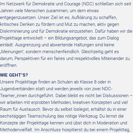
Im Netzwerk für Demokratie und Courage (NDC) schließen sich seit
Jahren viele Menschen zusammen, um dem
etwas
entgegenzusetzen. Unser Ziel ist es, Aufklärung zu schaffen,
kritisches Denken zu fördern und Mut zu
machen, aktiv gegen
Diskriminierung und für Demokratie einzustehen. Dafür haben wir die
Projekttage entwickelt
– ein Bildungsangebot, das zum Dialog
einlädt. Ausgrenzung und abwertende Haltungen sind keine
„Meinungen“,
sondern menschenfeindlich. Gleichzeitig geht es
darum, Perspektiven für ein faires und respektvolles
Miteinander zu
eröffne
n.
WIE GEHT’S?
Unsere Projekttage finden an Schulen ab Klasse 8 oder in
Jugendverbänden statt und werden jeweils von zwei
NDC-
Teamer_innen
durchgeführt. Dabei bleibt es nicht bei Diskussionen –
wir arbeiten mit erprobten Methoden,
kreativen Konzepten und viel
Raum für Austausch. Bevor du selbst loslegst, erhältst du in einer
sechstägigen
Teamschulung das nötige Werkzeug: Du lernst die
Konzepte der Projekttage kennen und übst dich in
Moderation und
Methodenvielfalt. Im Anschluss hospitierst du bei einem Projekttag,