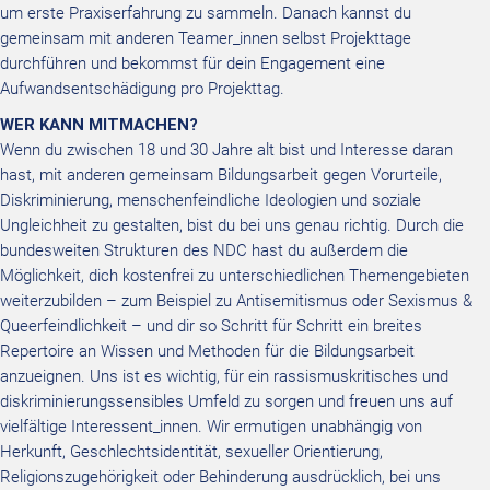
um erste Praxiserfahrung zu
sammeln. Danach kannst du
gemeinsam mit anderen
Teamer_innen
selbst Projekttage
durchführen und
bekommst für dein Engagement eine
Aufwandsentschädigung pro Projekttag.
WER KANN MITMACHEN?
Wenn du zwischen 18 und 30 Jahre alt bist und Interesse daran
hast, mit anderen gemeinsam Bildungsarbeit
gegen Vorurteile,
Diskriminierung, menschenfeindliche Ideologien und soziale
Ungleichheit zu gestalten, bist du bei
uns genau richtig. Durch die
bundesweiten Strukturen des NDC hast du außerdem die
Möglichkeit, dich kostenfrei
zu unterschiedlichen Themengebieten
weiterzubilden – zum Beispiel zu Antisemitismus oder Sexismus &
Queerfeindlichkeit – und dir so Schritt für Schritt ein breites
Repertoire an Wissen und Methoden für die
Bildungsarbeit
anzueignen. Uns ist es wichtig, für ein
rassismuskritisches
und
diskriminierungssensibles Umfeld zu
sorgen und freuen uns auf
vielfältige
Interessent_innen
. Wir ermutigen unabhängig von
Herkunft, Geschlechts
identität, sexueller Orientierung,
Religionszugehörigkeit oder Behinderung ausdrücklich, bei
uns