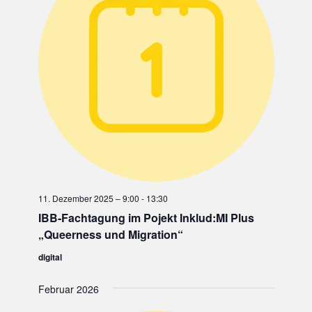
S
A
ä
L
h
T
T
l
A
U
e
n
L
N
.
G
T
A
U
N
S
N
I
G
C
E
H
11. Dezember 2025 – 9:00
-
13:30
T
N
IBB-Fachtagung im Pojekt Inklud:MI Plus
E
S
„Queerness und Migration“
N
U
-
digital
N
C
A
Februar 2026
H
V