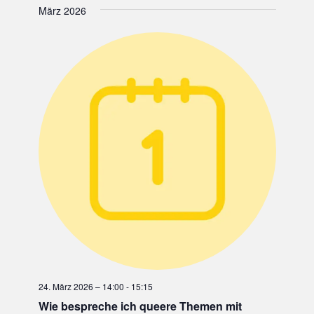
,
März 2026
N
A
V
I
G
A
T
I
O
N
24. März 2026 – 14:00
-
15:15
Wie bespreche ich queere Themen mit