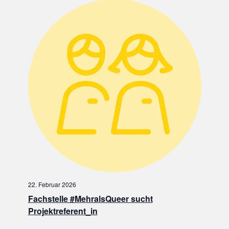
I
E
G
U
A
N
T
I
D
O
A
N
N
S
I
C
H
T
22. Februar 2026
E
Fachstelle #MehralsQueer sucht
Projektreferent_in
N