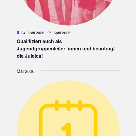
H
24. April 2026
-
26. April 2026
e
Qualifiziert euch als
r
v
Jugendgruppenleiter_innen und beantragt
o
die Juleica!
r
g
e
Mai 2026
h
o
b
e
n