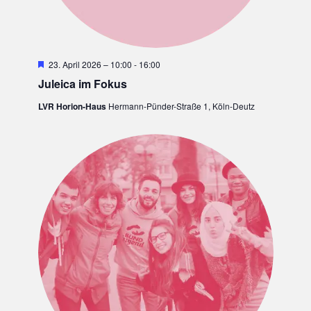
H
23. April 2026 – 10:00
-
16:00
e
Juleica im Fokus
r
v
LVR Horion-Haus
Hermann-Pünder-Straße 1, Köln-Deutz
o
r
g
e
h
o
b
e
n