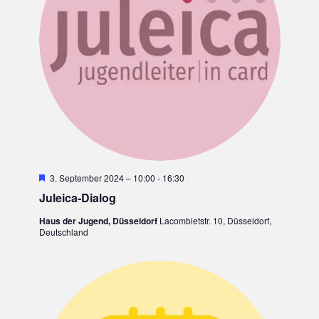
N
T
I
D
O
A
N
N
S
I
C
H
H
3. September 2024 – 10:00
-
16:30
T
e
Juleica-Dialog
r
E
v
Haus der Jugend, Düsseldorf
Lacombletstr. 10, Düsseldorf,
o
Deutschland
r
N
g
e
,
h
o
N
b
e
A
n