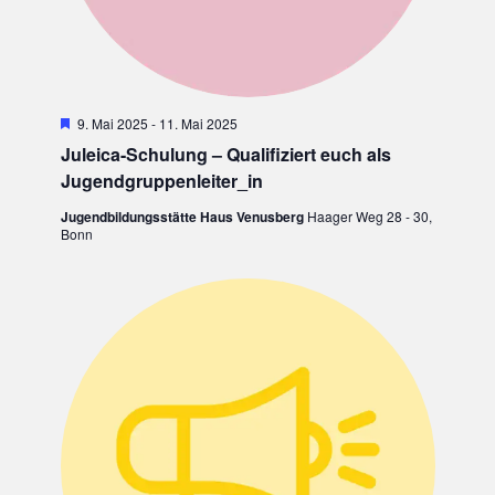
H
9. Mai 2025
-
11. Mai 2025
e
Juleica-Schulung – Qualifiziert euch als
r
v
Jugendgruppenleiter_in
o
r
Jugendbildungsstätte Haus Venusberg
Haager Weg 28 - 30,
g
Bonn
e
h
o
b
e
n