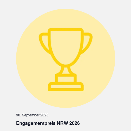
h
o
b
e
n
30. September 2025
Engagementpreis NRW 2026