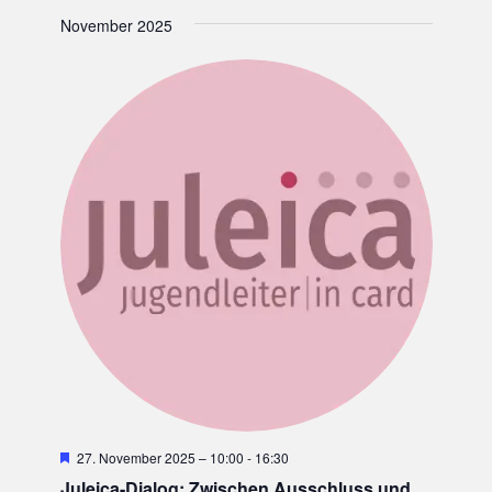
November 2025
H
27. November 2025 – 10:00
-
16:30
e
Juleica-Dialog: Zwischen Ausschluss und
r