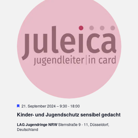
H
21. September 2024 – 9:30
-
18:00
e
Kinder- und Jugendschutz sensibel gedacht
r
v
LAG Jugendringe NRW
Sternstraße 9 - 11, Düsseldorf,
o
Deutschland
r
g