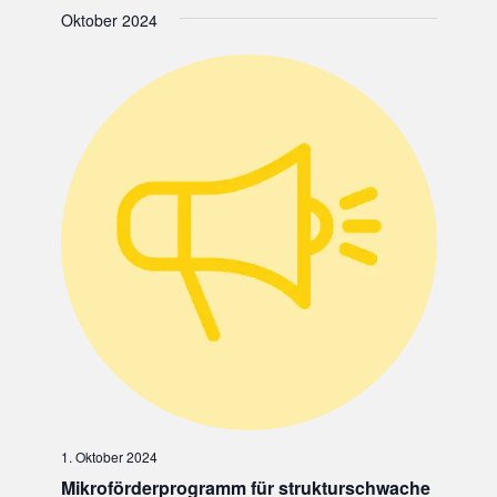
e
Oktober 2024
h
o
b
e
n
1. Oktober 2024
Mikroförderprogramm für strukturschwache