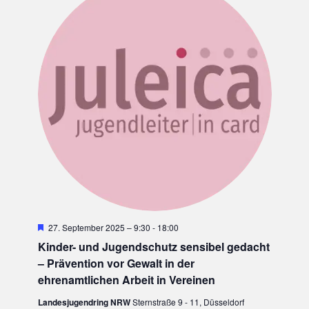
H
27. September 2025 – 9:30
-
18:00
e
Kinder- und Jugendschutz sensibel gedacht
r
v
– Prävention vor Gewalt in der
o
ehrenamtlichen Arbeit in Vereinen
r
g
Landesjugendring NRW
Sternstraße 9 - 11, Düsseldorf
e