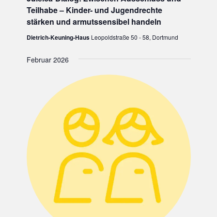
v
Teilhabe – Kinder- und Jugendrechte
o
stärken und armutssensibel handeln
r
g
Dietrich-Keuning-Haus
Leopoldstraße 50 - 58, Dortmund
e
h
o
Februar 2026
b
e
n